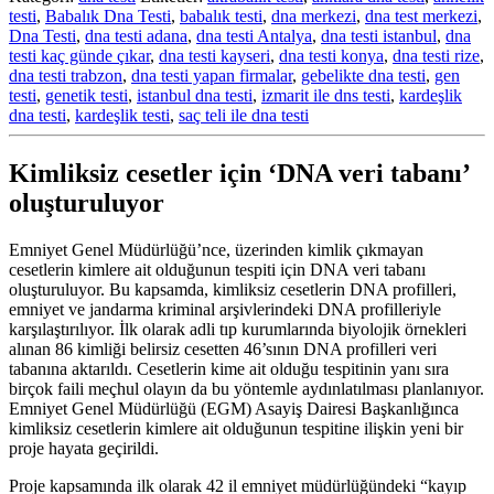
testi
,
Babalık Dna Testi
,
babalık testi
,
dna merkezi
,
dna test merkezi
,
Dna Testi
,
dna testi adana
,
dna testi Antalya
,
dna testi istanbul
,
dna
testi kaç günde çıkar
,
dna testi kayseri
,
dna testi konya
,
dna testi rize
,
dna testi trabzon
,
dna testi yapan firmalar
,
gebelikte dna testi
,
gen
testi
,
genetik testi
,
istanbul dna testi
,
izmarit ile dns testi
,
kardeşlik
dna testi
,
kardeşlik testi
,
saç teli ile dna testi
Kimliksiz cesetler için ‘DNA veri tabanı’
oluşturuluyor
Emniyet Genel Müdürlüğü’nce, üzerinden kimlik çıkmayan
cesetlerin kimlere ait olduğunun tespiti için DNA veri tabanı
oluşturuluyor. Bu kapsamda, kimliksiz cesetlerin DNA profilleri,
emniyet ve jandarma kriminal arşivlerindeki DNA profilleriyle
karşılaştırılıyor. İlk olarak adli tıp kurumlarında biyolojik örnekleri
alınan 86 kimliği belirsiz cesetten 46’sının DNA profilleri veri
tabanına aktarıldı. Cesetlerin kime ait olduğu tespitinin yanı sıra
birçok faili meçhul olayın da bu yöntemle aydınlatılması planlanıyor.
Emniyet Genel Müdürlüğü (EGM) Asayiş Dairesi Başkanlığınca
kimliksiz cesetlerin kimlere ait olduğunun tespitine ilişkin yeni bir
proje hayata geçirildi.
Proje kapsamında ilk olarak 42 il emniyet müdürlüğündeki “kayıp