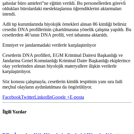
şahıslar büro amirleri”ne eğitim verildi. Bu personellerden görevli
oldukları bürolardaki meslektaşlarına öğrendiklerini aktarmaları
istendi.
Adli tıp kurumlarında biyolojik örnekleri alınan 86 kimliği belirsiz
cesedin DNA profillerinin çıkartılmasına yönelik çalışma yapıldı. Bu
cesetlerden 46’sının DNA profili, veri tabanına aktarıldı.
Emniyet ve jandarmadaki verilerle karşılaştırılıyor
Cesetlerin DNA profilleri, EGM Kriminal Dairesi Başkanlığı ve
Jandarma Genel Komutanlığı Kriminal Daire Başkanlığı ekiplerince
olay yerlerinden alınan biyolojik materyallere ilişkin verilerle
karşılaştırılıyor.
Söz konusu çalışmayla, cesetlerin kimlik tespitinin yanı sıra faili
meçhul olayların aydınlatılması da öngörülüyor.
Facebook
Twitter
LinkedIn
Google +
E-posta
İlgili
Yazılar