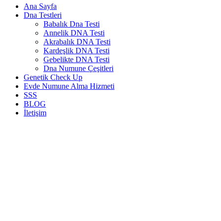
Ana Sayfa
Dna Testleri
Babalık Dna Testi
Annelik DNA Testi
Akrabalık DNA Testi
Kardeşlik DNA Testi
Gebelikte DNA Testi
Dna Numune Çeşitleri
Genetik Check Up
Evde Numune Alma Hizmeti
SSS
BLOG
İletişim