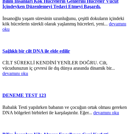
Bilim İnsanları Kök Hücrelerin Genlerini Hücreler Vücut
İçindeyken Düzenlemeyi Tedavi Etmeyi Başardı.
İnsanoğlu yaşam süresinin uzunluğunu, çeşitli dokuların içindeki
kök hücrelerin sürekli olarak yaşlanmış hücreleri, yeni...
devamını
oku
Sağlıklı bir cilt DNA ile elde edilir
CİLT SÜREKLİ KENDİNİ YENİLER DOĞRU. Cilt,
vücudunuzun iç çevresi ile dış dünya arasında dinamik bir...
devamını oku
DENEME TEST 123
Babalık Testi yapılırken babanın ve çocuğun ortak olması gereken
DNA bölgeleri birbirleri ile karşılaştırılır. Eğer...
devamını oku