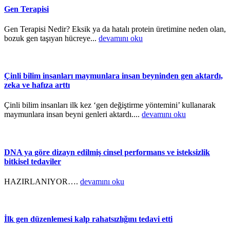
Gen Terapisi
Gen Terapisi Nedir? Eksik ya da hatalı protein üretimine neden olan,
bozuk gen taşıyan hücreye...
devamını oku
Çinli bilim insanları maymunlara insan beyninden gen aktardı,
zeka ve hafıza arttı
Çinli bilim insanları ilk kez ‘gen değiştirme yöntemini’ kullanarak
maymunlara insan beyni genleri aktardı....
devamını oku
DNA ya göre dizayn edilmiş cinsel performans ve isteksizlik
bitkisel tedaviler
HAZIRLANIYOR….
devamını oku
İlk gen düzenlemesi kalp rahatsızlığını tedavi etti