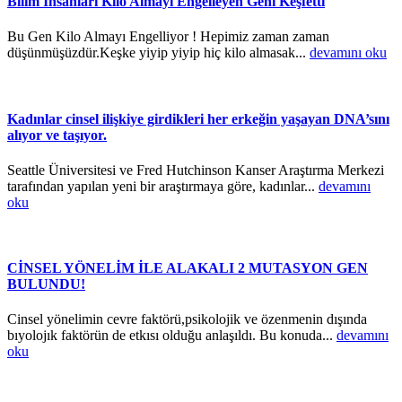
Bilim İnsanları Kilo Almayı Engelleyen Geni Keşfetti
Bu Gen Kilo Almayı Engelliyor ! Hepimiz zaman zaman
düşünmüşüzdür.Keşke yiyip yiyip hiç kilo almasak...
devamını oku
Kadınlar cinsel ilişkiye girdikleri her erkeğin yaşayan DNA’sını
alıyor ve taşıyor.
Seattle Üniversitesi ve Fred Hutchinson Kanser Araştırma Merkezi
tarafından yapılan yeni bir araştırmaya göre, kadınlar...
devamını
oku
CİNSEL YÖNELİM İLE ALAKALI 2 MUTASYON GEN
BULUNDU!
Cinsel yönelimin cevre faktörü,psikolojik ve özenmenin dışında
bıyolojık faktörün de etkısı olduğu anlaşıldı. Bu konuda...
devamını
oku