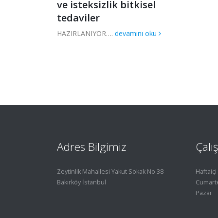
klaşık yüzde
ve isteksizlik bitkisel
cinsel işlev
tedaviler
HAZIRLANIYOR….
devamını oku
il
oku
Adres Bilgimiz
Çalı
Zeytinlik Mahallesi Yakut Sokak No 38
Haftaiçi
Bakırköy İstanbul
Cumart
Pazar