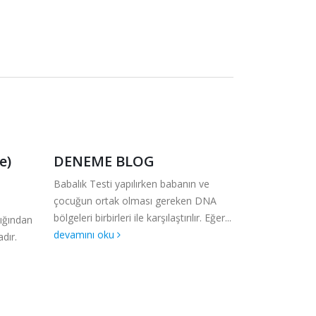
e)
DENEME BLOG
Gen Tera
Babalık Testi yapılırken babanın ve
Gen Terapisi 
çocuğun ortak olması gereken DNA
protein üreti
bölgeleri birbirleri ile karşılaştırılır. Eğer...
gen taşıyan h
ığından
devamını oku
dır.