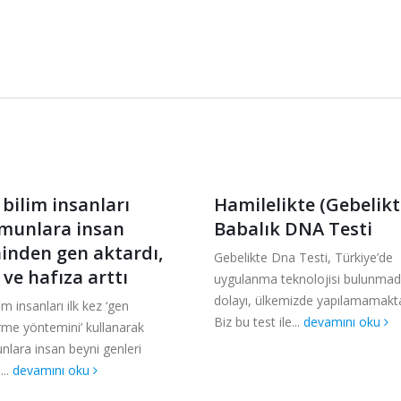
 bilim insanları
Hamilelikte (Gebelikt
munlara insan
Babalık DNA Testi
inden gen aktardı,
Gebelikte Dna Testi, Türkiye’de
 ve hafıza arttı
uygulanma teknolojisi bulunmad
dolayı, ülkemizde yapılamamakta
lim insanları ilk kez ‘gen
Biz bu test ile...
devamını oku
rme yöntemini’ kullanarak
lara insan beyni genleri
...
devamını oku