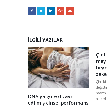
İLGILI
YAZILAR
Çinli
may
beyn
zeka
Çinli bi
bep olan
değişti
asyon
maymun
DNA ya göre dizayn
aktardı.
edilmiş cinsel performans