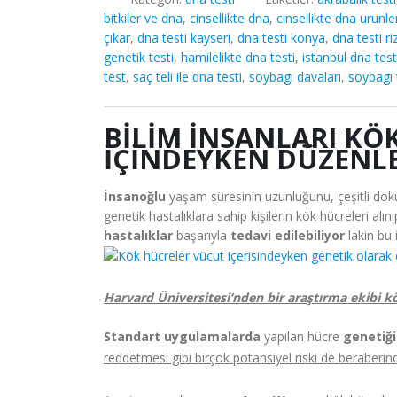
bitkiler ve dna
,
cinsellikte dna
,
cinsellikte dna urunle
çıkar
,
dna testi kayseri
,
dna testi konya
,
dna testi ri
genetik testi
,
hamilelikte dna testi
,
istanbul dna test
test
,
saç teli ile dna testi
,
soybagı davaları
,
soybagı 
BILIM İNSANLARI KÖ
İÇINDEYKEN DÜZENLE
İnsanoğlu
yaşam süresinin uzunluğunu, çeşitli doku
genetik hastalıklara sahip kişilerin kök hücreleri al
hastalıklar
başarıyla
tedavi
edilebiliyor
lakin bu
Harvard Üniversitesi
‘nden bir araştırma ekibi k
Standart uygulamalarda
yapılan hücre
genetiğ
reddetmesi gibi birçok potansiyel riski de beraberind