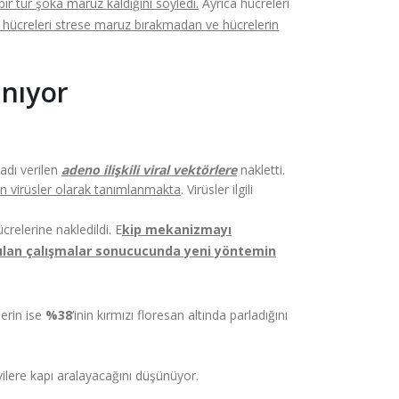
bir tür şoka maruz kaldığını söyledi.
Ayrıca hücreleri
e hücreleri strese maruz bırakmadan ve hücrelerin
ınıyor
adı verilen
adeno ilişkili viral vektörlere
nakletti.
len virüsler olarak tanımlanmakta
. Virüsler ilgili
crelerine nakledildi. E
kip mekanizmayı
Yapılan çalışmalar sonucucunda yeni yöntemin
lerin ise
%38
‘inin kırmızı floresan altında parladığını
avilere kapı aralayacağını düşünüyor.