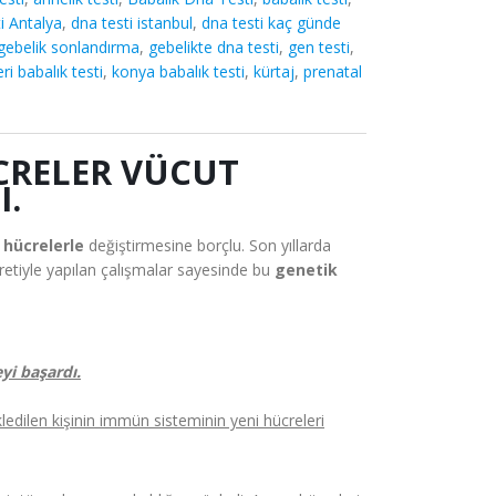
i Antalya
,
dna testi istanbul
,
dna testi kaç günde
gebelik sonlandırma
,
gebelikte dna testi
,
gen testi
,
ri babalık testi
,
konya babalık testi
,
kürtaj
,
prenatal
CRELER VÜCUT
I.
i hücrelerle
değiştirmesine borçlu. Son yıllarda
suretiyle yapılan çalışmalar sayesinde bu
genetik
yi başardı.
kledilen kişinin immün sisteminin yeni hücreleri