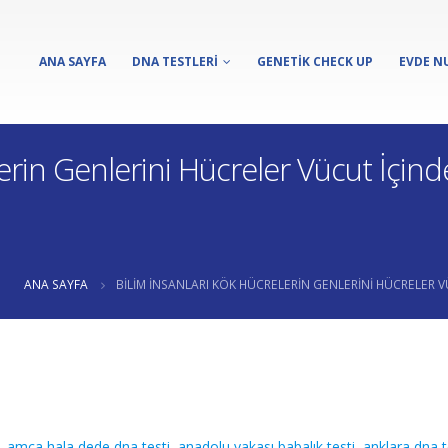
ANA SAYFA
DNA TESTLERI
GENETIK CHECK UP
EVDE N
lerin Genlerini Hücreler Vücut İçi
ANA SAYFA
BILIM İNSANLARI KÖK HÜCRELERIN GENLERINI HÜCRELER 
,
amca hala dede dna testi
,
anadolu yakası babalık testi
,
anklara dna t