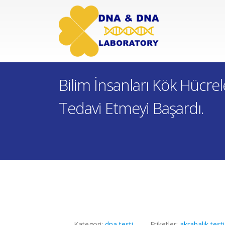
Bilim İnsanları Kök Hücre
Tedavi Etmeyi Başardı.
Kategori:
dna testi
Etiketler:
akrabalık testi