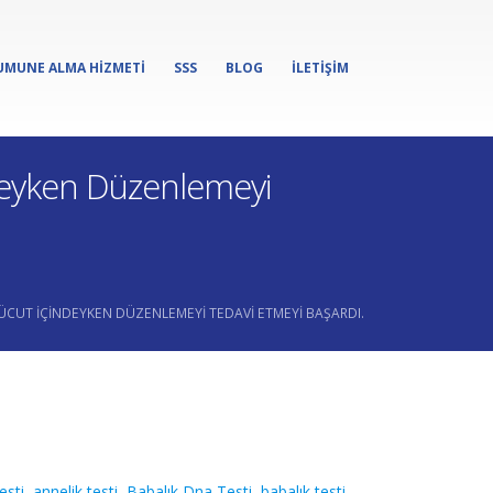
UMUNE ALMA HIZMETI
SSS
BLOG
İLETIŞIM
ndeyken Düzenlemeyi
VÜCUT İÇINDEYKEN DÜZENLEMEYI TEDAVI ETMEYI BAŞARDI.
esti
,
annelik testi
,
Babalık Dna Testi
,
babalık testi
,