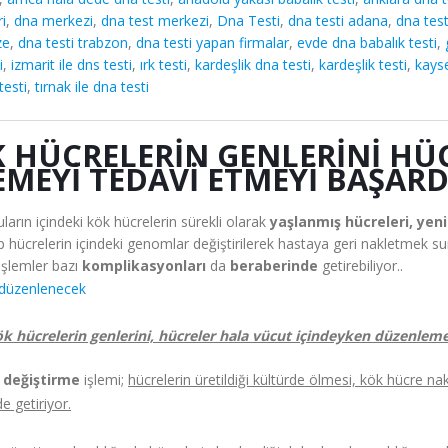
ri
,
dna merkezi
,
dna test merkezi
,
Dna Testi
,
dna testi adana
,
dna test
ze
,
dna testi trabzon
,
dna testi yapan firmalar
,
evde dna babalık testi
,
i
,
izmarit ile dns testi
,
ırk testi
,
kardeşlik dna testi
,
kardeşlik testi
,
kayse
testi
,
tırnak ile dna testi
K HÜCRELERIN GENLERINI HÜ
MEYI TEDAVI ETMEYI BAŞARD
ların içindeki kök hücrelerin sürekli olarak
yaşlanmış hücreleri, yen
ınıp hücrelerin içindeki genomlar değiştirilerek hastaya geri nakletmek 
 işlemler bazı
komplikasyonları
da
beraberinde
getirebiliyor..
ök hücrelerin genlerini, hücreler hala vücut içindeyken düzenleme
i değiştirme
işlemi;
hücrelerin üretildiği kültürde ölmesi, kök hücre na
e getiriyor.