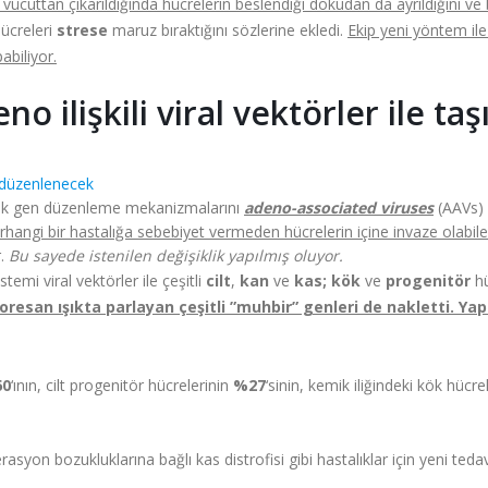
vücuttan çıkarıldığında hücrelerin beslendiği dokudan da ayrıldığını ve 
hücreleri
strese
maruz bıraktığını sözlerine ekledi.
Ekip yeni yöntem il
abiliyor.
 ilişkili viral vektörler ile taş
arak gen düzenleme mekanizmalarını
adeno-associated viruses
(AAVs) 
 herhangi bir hastalığa sebebiyet vermeden hücrelerin içine invaze olabi
r.
Bu sayede istenilen değişiklik yapılmış oluyor.
emi viral vektörler ile çeşitli
cilt
,
kan
ve
kas; kök
ve
progenitör
hü
loresan ışıkta parlayan çeşitli ”muhbir” genleri de nakletti. 
0
‘ının, cilt progenitör hücrelerinin
%27
‘sinin, kemik iliğindeki kök hücre
rasyon bozukluklarına bağlı kas distrofisi gibi hastalıklar için yeni ted