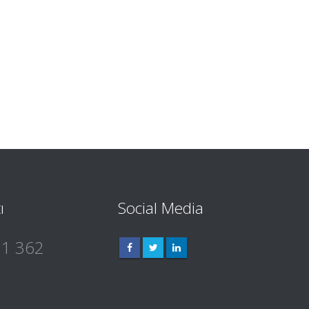
ı
Social Media
 1 362