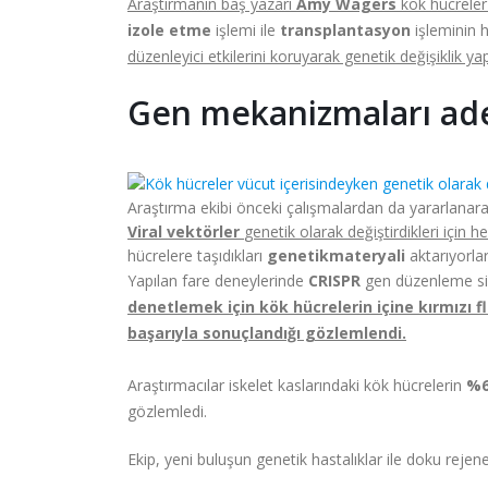
Araştırmanın baş yazarı
Amy Wagers
kök hücreler 
izole etme
işlemi ile
transplantasyon
işleminin 
düzenleyici etkilerini koruyarak genetik değişiklik yap
Gen mekanizmaları adeno
Araştırma ekibi önceki çalışmalardan da yararlan
Viral vektörler
genetik olarak değiştirdikleri için
hücrelere taşıdıkları
genetik
materyali
aktarıyorla
Yapılan fare deneylerinde
CRISPR
gen düzenleme sist
denetlemek için kök hücrelerin içine kırmızı f
başarıyla sonuçlandığı gözlemlendi.
Araştırmacılar iskelet kaslarındaki kök hücrelerin
%6
gözlemledi.
Ekip, yeni buluşun genetik hastalıklar ile doku rejene