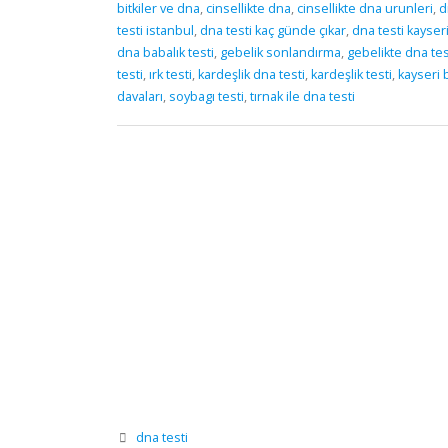
bitkiler ve dna
,
cinsellikte dna
,
cinsellikte dna urunleri
,
d
testi istanbul
,
dna testi kaç günde çıkar
,
dna testi kayser
dna babalık testi
,
gebelik sonlandırma
,
gebelikte dna tes
testi
,
ırk testi
,
kardeşlik dna testi
,
kardeşlik testi
,
kayseri b
davaları
,
soybagı testi
,
tırnak ile dna testi
dna testi