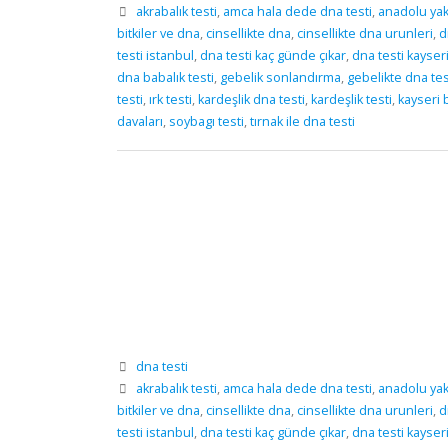
akrabalık testi
,
amca hala dede dna testi
,
anadolu yaka
bitkiler ve dna
,
cinsellikte dna
,
cinsellikte dna urunleri
,
d
testi istanbul
,
dna testi kaç günde çıkar
,
dna testi kayser
dna babalık testi
,
gebelik sonlandırma
,
gebelikte dna tes
testi
,
ırk testi
,
kardeşlik dna testi
,
kardeşlik testi
,
kayseri b
davaları
,
soybagı testi
,
tırnak ile dna testi
dna testi
akrabalık testi
,
amca hala dede dna testi
,
anadolu yaka
bitkiler ve dna
,
cinsellikte dna
,
cinsellikte dna urunleri
,
d
testi istanbul
,
dna testi kaç günde çıkar
,
dna testi kayser