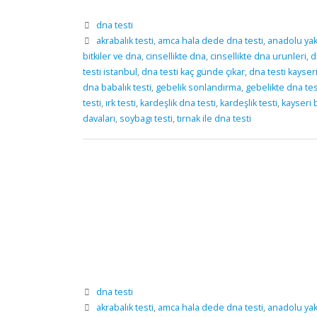
dna testi
akrabalık testi
,
amca hala dede dna testi
,
anadolu yaka
bitkiler ve dna
,
cinsellikte dna
,
cinsellikte dna urunleri
,
d
testi istanbul
,
dna testi kaç günde çıkar
,
dna testi kayser
dna babalık testi
,
gebelik sonlandırma
,
gebelikte dna tes
testi
,
ırk testi
,
kardeşlik dna testi
,
kardeşlik testi
,
kayseri b
davaları
,
soybagı testi
,
tırnak ile dna testi
dna testi
akrabalık testi
,
amca hala dede dna testi
,
anadolu yaka