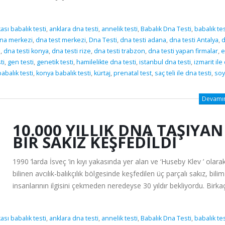
sı babalık testi
,
anklara dna testi
,
annelik testi
,
Babalık Dna Testi
,
babalık tes
na merkezi
,
dna test merkezi
,
Dna Testi
,
dna testi adana
,
dna testi Antalya
,
i
,
dna testi konya
,
dna testi rize
,
dna testi trabzon
,
dna testi yapan firmalar
,
e
ti
,
gen testi
,
genetik testi
,
hamilelikte dna testi
,
istanbul dna testi
,
izmarit ile
abalık testi
,
konya babalık testi
,
kürtaj
,
prenatal test
,
saç teli ile dna testi
,
soy
Devamını
10.000 YILLIK DNA TAŞIYAN
BIR SAKIZ KEŞFEDILDI
1990 ’larda İsveç ’in kıyı yakasında yer alan ve ‘Huseby Klev ’ olara
bilinen avcılık-balıkçılık bölgesinde keşfedilen üç parçalı sakız, bilim
insanlarının ilgisini çekmeden neredeyse 30 yıldır bekliyordu. Birkaç y
sı babalık testi
,
anklara dna testi
,
annelik testi
,
Babalık Dna Testi
,
babalık tes