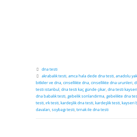
dna testi
akrabalık testi
,
amca hala dede dna testi
,
anadolu yaka
bitkiler ve dna
,
cinsellikte dna
,
cinsellikte dna urunleri
,
d
testi istanbul
,
dna testi kaç günde çıkar
,
dna testi kayser
dna babalık testi
,
gebelik sonlandırma
,
gebelikte dna tes
testi
,
ırk testi
,
kardeşlik dna testi
,
kardeşlik testi
,
kayseri b
davaları
,
soybagı testi
,
tırnak ile dna testi