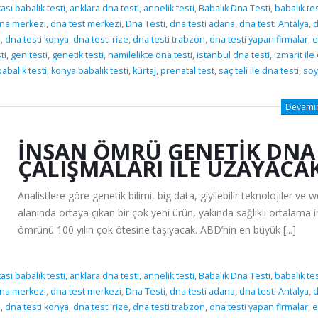
sı babalık testi
,
anklara dna testi
,
annelik testi
,
Babalık Dna Testi
,
babalık tes
na merkezi
,
dna test merkezi
,
Dna Testi
,
dna testi adana
,
dna testi Antalya
,
i
,
dna testi konya
,
dna testi rize
,
dna testi trabzon
,
dna testi yapan firmalar
,
e
ti
,
gen testi
,
genetik testi
,
hamilelikte dna testi
,
istanbul dna testi
,
izmarit ile
abalık testi
,
konya babalık testi
,
kürtaj
,
prenatal test
,
saç teli ile dna testi
,
soy
Devamını
İNSAN ÖMRÜ GENETİK DNA
ÇALIŞMALARI İLE UZAYACA
Analistlere göre genetik bilimi, big data, giyilebilir teknolojiler ve 
alanında ortaya çıkan bir çok yeni ürün, yakında sağlıklı ortalama 
ömrünü 100 yılın çok ötesine taşıyacak. ABD’nin en büyük [...]
sı babalık testi
,
anklara dna testi
,
annelik testi
,
Babalık Dna Testi
,
babalık tes
na merkezi
,
dna test merkezi
,
Dna Testi
,
dna testi adana
,
dna testi Antalya
,
i
,
dna testi konya
,
dna testi rize
,
dna testi trabzon
,
dna testi yapan firmalar
,
e