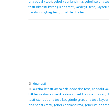
dna babalık testi
,
gebelik sonlandırma
,
gebelikte dna tes
testi
,
ırk testi
,
kardeşlik dna testi
,
kardeşlik testi
,
kayseri b
davaları
,
soybagı testi
,
tırnak ile dna testi
dna testi
akrabalık testi
,
amca hala dede dna testi
,
anadolu yaka
bitkiler ve dna
,
cinsellikte dna
,
cinsellikte dna urunleri
,
d
testi istanbul
,
dna testi kaç günde çıkar
,
dna testi kayser
dna babalık testi
,
gebelik sonlandırma
,
gebelikte dna tes