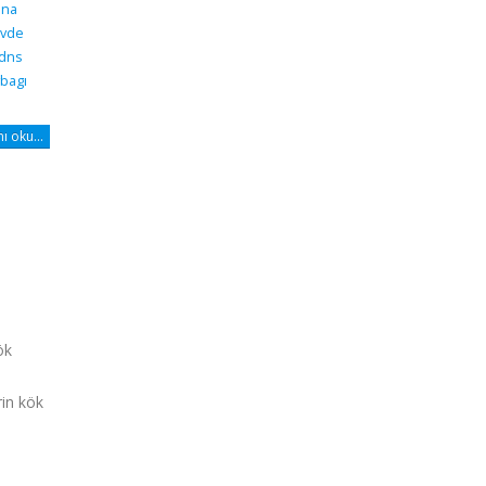
dna
vde
 dns
bagı
 oku...
ök
rin kök