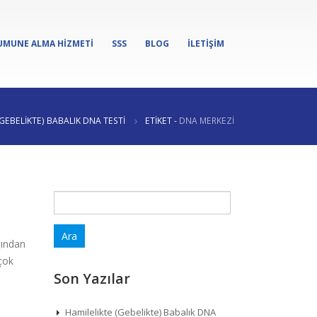
UMUNE ALMA HIZMETI
SSS
BLOG
İLETIŞIM
(GEBELIKTE) BABALIK DNA TESTI
ETIKET -
DNA MERKEZI
Arama:
ğından
 çok
Son Yazılar
Hamilelikte (Gebelikte) Babalık DNA