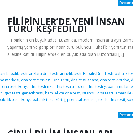
Devamını
FILIPINLER’DE YENI INSAN
TÜRÜ KEŞFEDILDI
Filipinler’in en büyük adası Luzon’da, modern insanlarla aynı za
yaşamış yeni ve garip bir insan türü bulundu. Tuhaf bir yeni tür, in
ailesine katıldı. Filipinler’deki en büyük ada olan Luzon’daki [...]
sı babalık testi
,
anklara dna testi
,
annelik testi
,
Babalık Dna Testi
,
babalık tes
na merkezi
,
dna test merkezi
,
Dna Testi
,
dna testi adana
,
dna testi Antalya
,
i
,
dna testi konya
,
dna testi rize
,
dna testi trabzon
,
dna testi yapan firmalar
,
e
ti
,
gen testi
,
genetik testi
,
hamilelikte dna testi
,
istanbul dna testi
,
izmarit ile
abalık testi
,
konya babalık testi
,
kürtaj
,
prenatal test
,
saç teli ile dna testi
,
soy
Devamını