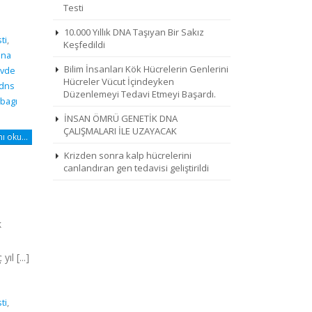
Testi
10.000 Yıllık DNA Taşıyan Bir Sakız
ti
,
Keşfedildi
dna
Bilim İnsanları Kök Hücrelerin Genlerini
vde
Hücreler Vücut İçindeyken
 dns
Düzenlemeyi Tedavi Etmeyi Başardı.
bagı
İNSAN ÖMRÜ GENETİK DNA
ÇALIŞMALARI İLE UZAYACAK
 oku...
Krizden sonra kalp hücrelerini
canlandıran gen tedavisi geliştirildi
k
ıl [...]
ti
,