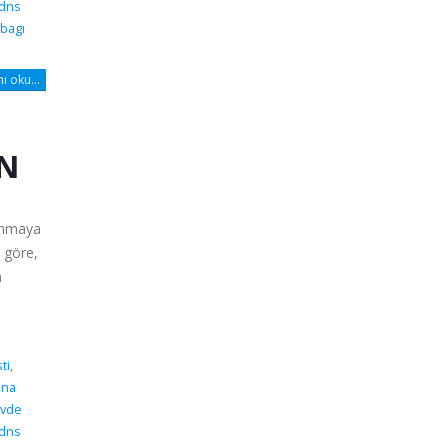
 dns
bagı
 oku...
AN
lanmaya
 göre,
n
ti
,
dna
vde
 dns