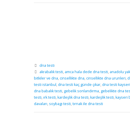
dna testi
akrabalık testi
,
amca hala dede dna testi
,
anadolu yaka
bitkiler ve dna
,
cinsellikte dna
,
cinsellikte dna urunleri
,
d
testi istanbul
,
dna testi kaç günde çıkar
,
dna testi kayser
dna babalık testi
,
gebelik sonlandırma
,
gebelikte dna tes
testi
,
ırk testi
,
kardeşlik dna testi
,
kardeşlik testi
,
kayseri b
davaları
,
soybagı testi
,
tırnak ile dna testi