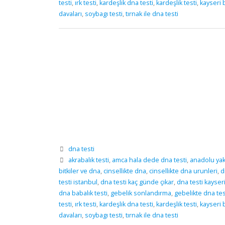
testi
,
ırk testi
,
kardeşlik dna testi
,
kardeşlik testi
,
kayseri b
davaları
,
soybagı testi
,
tırnak ile dna testi
dna testi
akrabalık testi
,
amca hala dede dna testi
,
anadolu yaka
bitkiler ve dna
,
cinsellikte dna
,
cinsellikte dna urunleri
,
d
testi istanbul
,
dna testi kaç günde çıkar
,
dna testi kayser
dna babalık testi
,
gebelik sonlandırma
,
gebelikte dna tes
testi
,
ırk testi
,
kardeşlik dna testi
,
kardeşlik testi
,
kayseri b
davaları
,
soybagı testi
,
tırnak ile dna testi