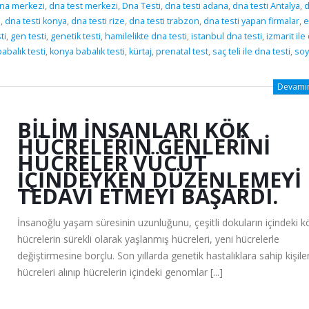
na merkezi
,
dna test merkezi
,
Dna Testi
,
dna testi adana
,
dna testi Antalya
,
i
,
dna testi konya
,
dna testi rize
,
dna testi trabzon
,
dna testi yapan firmalar
,
e
ti
,
gen testi
,
genetik testi
,
hamilelikte dna testi
,
istanbul dna testi
,
izmarit ile
abalık testi
,
konya babalık testi
,
kürtaj
,
prenatal test
,
saç teli ile dna testi
,
soy
Devamını
BILIM İNSANLARI KÖK
HÜCRELERIN GENLERINI
HÜCRELER VÜCUT
İÇINDEYKEN DÜZENLEMEYI
TEDAVI ETMEYI BAŞARDI.
İnsanoğlu yaşam süresinin uzunluğunu, çeşitli dokuların içindeki k
hücrelerin sürekli olarak yaşlanmış hücreleri, yeni hücrelerle
değiştirmesine borçlu. Son yıllarda genetik hastalıklara sahip kişile
hücreleri alınıp hücrelerin içindeki genomlar [...]