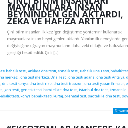
ÇINLI BILIM INSANLARI
MAYMUNLARA INSAN
BEYNINDEN GEN AKTARDI,
ZEKA VE HAFIZA ARTTI
Çinli bilim insanları ilk kez ‘gen değiştirme yöntemini’ kullanarak
maymunlara insan beyni genleri aktardı. Yapılan ilk deneylerde ge
değişikliğine uğrayan maymunların daha zeki olduğu ve hafızaların
geliştiği tespit edildi. Çinli [...]
sı babalık testi
,
anklara dna testi
,
annelik testi
,
Babalık Dna Testi
,
babalık tes
na merkezi
,
dna test merkezi
,
Dna Testi
,
dna testi adana
,
dna testi Antalya
,
i
,
dna testi konya
,
dna testi rize
,
dna testi trabzon
,
dna testi yapan firmalar
,
e
ti
,
gen testi
,
genetik testi
,
hamilelikte dna testi
,
istanbul dna testi
,
izmarit ile
abalık testi
,
konya babalık testi
,
kürtaj
,
prenatal test
,
saç teli ile dna testi
,
soy
Devamını