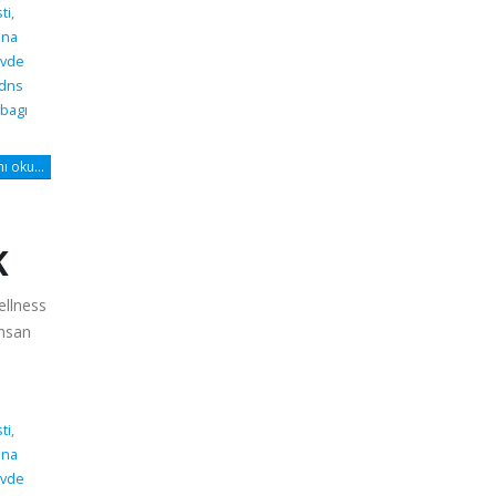
ti
,
dna
vde
 dns
bagı
 oku...
K
wellness
insan
ti
,
dna
vde