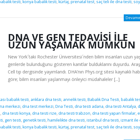
abalık testi
,
konya babalık testi
,
kürtaj
,
prenatal test
,
saç teli ile dna testi
,
soy
Devamını
DNA VE GEN TEDAVISI İLE
UZUN YAŞAMAK MÜMKÜN
New York´taki Rochester Üniversitesi´nden bilim insanları uzun y
genlerde bulunduğunu gösteren kanıtlar bulduklarını duyurdu. Ara
Cell tıp dergisinde yayımlandı. DHA’nın Phys.org sitesi kaynaklı ha
göre; bilim insanları yaşlanmayı önleyici müdahaleler [...]
sı babalık testi
,
anklara dna testi
,
annelik testi
,
Babalık Dna Testi
,
babalık tes
na merkezi
,
dna test merkezi
,
Dna Testi
,
dna testi adana
,
dna testi Antalya
,
i
,
dna testi konya
,
dna testi rize
,
dna testi trabzon
,
dna testi yapan firmalar
,
e
ti
,
gen testi
,
genetik testi
,
hamilelikte dna testi
,
istanbul dna testi
,
izmarit ile
abalık testi
,
konya babalık testi
,
kürtaj
,
prenatal test
,
saç teli ile dna testi
,
soy