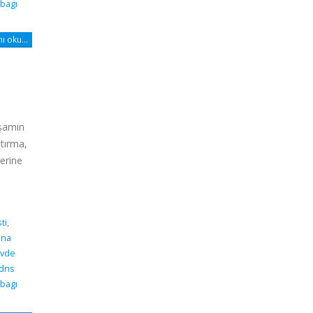
bagı
 oku...
aşamın
ştırma,
berine
ti
,
dna
vde
 dns
bagı