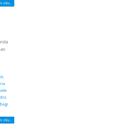
 oku...
manda
san
ti
,
dna
vde
 dns
bagı
 oku...