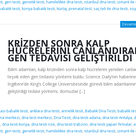
ti
,
gen testi
,
genetik testi
,
hamilelikte dna testi
,
istanbul dna testi
,
izmarit ile
abalık testi
,
konya babalık testi
,
kürtaj
,
prenatal test
,
saç teli ile dna testi
,
soy
Devamını
KRIZDEN SONRA KALP
HÜCRELERINI CANLANDIR
GEN TEDAVISI GELIŞTIRILDI
Bilim adamları, kalp krizinden sonra kalp hücrelerini yeniden can
teşvik eden gen tedavisi yöntemi buldu. Science Daily’nin haberine
İngiltere’de King’s College Üniversitesinde görevli bilim adamlarını
geliştirdiği tedavi yöntemi, domuzlar [...]
sı babalık testi
,
anklara dna testi
,
annelik testi
,
Babalık Dna Testi
,
babalık tes
na merkezi
,
dna test merkezi
,
Dna Testi
,
dna testi adana
,
dna testi Antalya
,
i
,
dna testi konya
,
dna testi rize
,
dna testi trabzon
,
dna testi yapan firmalar
,
e
ti
,
gen testi
,
genetik testi
,
hamilelikte dna testi
,
istanbul dna testi
,
izmarit ile