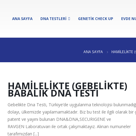
ANA SAYFA
DNA TESTLERI
GENETIK CHECK UP
EVDE N
ANA SAYFA
HAMILELIKTE 
HAMILELIKTE (GEBELIKTE)
BABALIK DNA TESTI
Gebelikte Dna Testi, Türkiye’de uygulanma teknolojisi bulunmadı
dolayı, ülkemizde yapılamamaktadır. Biz bu test ile ilgili olarak bir
patent ve yayını bulunan DNA&DNA,SECURIGENE ve
RAVGEN Laboratuvarı ile ortak çalışmaktayız. Alınan numuneler
tarafımızdan [...]