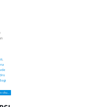
n
ın
ti
,
dna
vde
 dns
bagı
 oku...