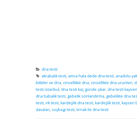
dna testi
akrabalık testi
,
amca hala dede dna testi
,
anadolu yaka
bitkiler ve dna
,
cinsellikte dna
,
cinsellikte dna urunleri
,
d
testi istanbul
,
dna testi kaç günde çıkar
,
dna testi kayser
dna babalık testi
,
gebelik sonlandırma
,
gebelikte dna tes
testi
,
ırk testi
,
kardeşlik dna testi
,
kardeşlik testi
,
kayseri b
davaları
,
soybagı testi
,
tırnak ile dna testi