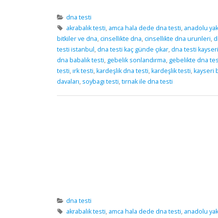
dna testi
akrabalık testi
,
amca hala dede dna testi
,
anadolu yaka
bitkiler ve dna
,
cinsellikte dna
,
cinsellikte dna urunleri
,
d
testi istanbul
,
dna testi kaç günde çıkar
,
dna testi kayser
dna babalık testi
,
gebelik sonlandırma
,
gebelikte dna tes
testi
,
ırk testi
,
kardeşlik dna testi
,
kardeşlik testi
,
kayseri b
davaları
,
soybagı testi
,
tırnak ile dna testi
dna testi
akrabalık testi
,
amca hala dede dna testi
,
anadolu yaka