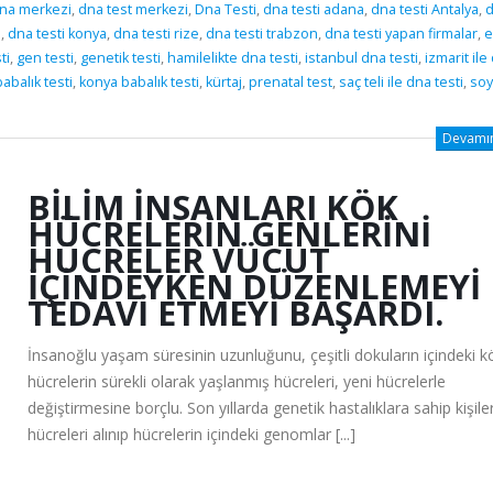
na merkezi
,
dna test merkezi
,
Dna Testi
,
dna testi adana
,
dna testi Antalya
,
i
,
dna testi konya
,
dna testi rize
,
dna testi trabzon
,
dna testi yapan firmalar
,
e
ti
,
gen testi
,
genetik testi
,
hamilelikte dna testi
,
istanbul dna testi
,
izmarit ile
abalık testi
,
konya babalık testi
,
kürtaj
,
prenatal test
,
saç teli ile dna testi
,
soy
Devamını
BILIM İNSANLARI KÖK
HÜCRELERIN GENLERINI
HÜCRELER VÜCUT
İÇINDEYKEN DÜZENLEMEYI
TEDAVI ETMEYI BAŞARDI.
İnsanoğlu yaşam süresinin uzunluğunu, çeşitli dokuların içindeki k
hücrelerin sürekli olarak yaşlanmış hücreleri, yeni hücrelerle
değiştirmesine borçlu. Son yıllarda genetik hastalıklara sahip kişile
hücreleri alınıp hücrelerin içindeki genomlar [...]