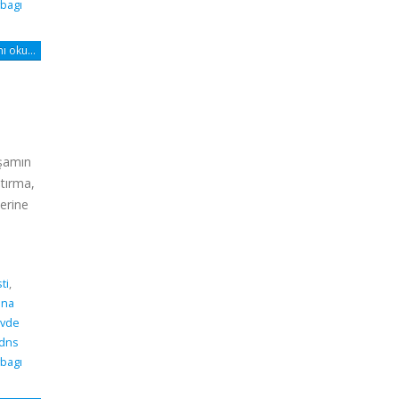
bagı
 oku...
aşamın
ştırma,
berine
ti
,
dna
vde
 dns
bagı