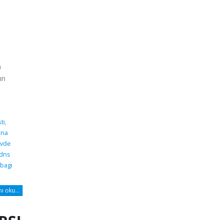
n
ın
ti
,
dna
vde
 dns
bagı
 oku...