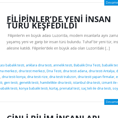
Devamını
FILIPINLER’DE YENI INSAN
TÜRÜ KEŞFEDILDI
Filipinler’in en büyük adası Luzon’da, modern insanlarla aynı za
yaşamış yeni ve garip bir insan türü bulundu. Tuhaf bir yeni tür, in
ailesine katıldı. Filipinler’deki en büyük ada olan Luzon’daki [...]
sı babalık testi
,
anklara dna testi
,
annelik testi
,
Babalık Dna Testi
,
babalık tes
na merkezi
,
dna test merkezi
,
Dna Testi
,
dna testi adana
,
dna testi Antalya
,
i
,
dna testi konya
,
dna testi rize
,
dna testi trabzon
,
dna testi yapan firmalar
,
e
ti
,
gen testi
,
genetik testi
,
hamilelikte dna testi
,
istanbul dna testi
,
izmarit ile
abalık testi
,
konya babalık testi
,
kürtaj
,
prenatal test
,
saç teli ile dna testi
,
soy
Devamını