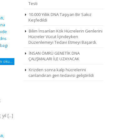
Testi
10.000 Yıllık DNA Taşıyan Bir Sakız
ti
,
Keşfedildi
dna
Bilim İnsanları Kök Hücrelerin Genlerini
vde
Hücreler Vücut İçindeyken
 dns
Düzenlemeyi Tedavi Etmeyi Başardı.
bagı
İNSAN ÖMRÜ GENETİK DNA
ÇALIŞMALARI İLE UZAYACAK
 oku...
Krizden sonra kalp hücrelerini
canlandıran gen tedavisi geliştirildi
k
ıl [...]
ti
,