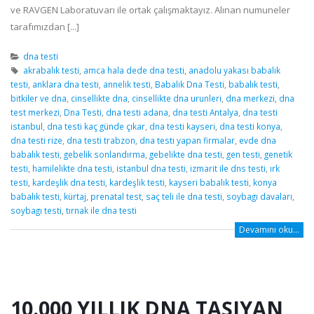
ve RAVGEN Laboratuvarı ile ortak çalışmaktayız. Alınan numuneler
tarafımızdan [...]
dna testi
akrabalık testi
,
amca hala dede dna testi
,
anadolu yakası babalık
testi
,
anklara dna testi
,
annelik testi
,
Babalık Dna Testi
,
babalık testi
,
bitkiler ve dna
,
cinsellikte dna
,
cinsellikte dna urunleri
,
dna merkezi
,
dna
test merkezi
,
Dna Testi
,
dna testi adana
,
dna testi Antalya
,
dna testi
istanbul
,
dna testi kaç günde çıkar
,
dna testi kayseri
,
dna testi konya
,
dna testi rize
,
dna testi trabzon
,
dna testi yapan firmalar
,
evde dna
babalık testi
,
gebelik sonlandırma
,
gebelikte dna testi
,
gen testi
,
genetik
testi
,
hamilelikte dna testi
,
istanbul dna testi
,
izmarit ile dns testi
,
ırk
testi
,
kardeşlik dna testi
,
kardeşlik testi
,
kayseri babalık testi
,
konya
babalık testi
,
kürtaj
,
prenatal test
,
saç teli ile dna testi
,
soybagı davaları
,
soybagı testi
,
tırnak ile dna testi
Devamını oku...
10.000 YILLIK DNA TAŞIYAN