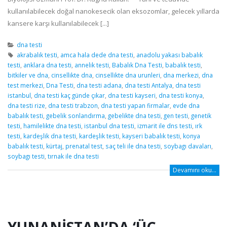
kullanılabilecek doğal nanokesecik olan eksozomlar, gelecek yıllarda
kansere karşı kullanılabilecek [...]
dna testi
akrabalık testi
,
amca hala dede dna testi
,
anadolu yakası babalık
testi
,
anklara dna testi
,
annelik testi
,
Babalık Dna Testi
,
babalık testi
,
bitkiler ve dna
,
cinsellikte dna
,
cinsellikte dna urunleri
,
dna merkezi
,
dna
test merkezi
,
Dna Testi
,
dna testi adana
,
dna testi Antalya
,
dna testi
istanbul
,
dna testi kaç günde çıkar
,
dna testi kayseri
,
dna testi konya
,
dna testi rize
,
dna testi trabzon
,
dna testi yapan firmalar
,
evde dna
babalık testi
,
gebelik sonlandırma
,
gebelikte dna testi
,
gen testi
,
genetik
testi
,
hamilelikte dna testi
,
istanbul dna testi
,
izmarit ile dns testi
,
ırk
testi
,
kardeşlik dna testi
,
kardeşlik testi
,
kayseri babalık testi
,
konya
babalık testi
,
kürtaj
,
prenatal test
,
saç teli ile dna testi
,
soybagı davaları
,
soybagı testi
,
tırnak ile dna testi
Devamını oku...
YUNANISTAN’DA ‘ÜÇ