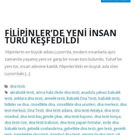
FILIPINLER’DE YENI INSAN
TÜRÜ KEŞFEDILDI
Filipinler’in en büyük adası Luzon’da, modern insanlarla aynı
zamanda yaşamış yeni ve garip bir insan türü bulundu. Tuhaf bir
yeni tür, insan ailesine katıldı. Filipinler’deki en büyük ada olan
Luzon’daki [...]
dna testi
akrabalık testi
,
amca hala dede dna testi
,
anadolu yakası babalık
testi
,
anklara dna testi
,
annelik testi
,
Babalık Dna Testi
,
babalık testi
,
bitkiler ve dna
,
cinsellikte dna
,
cinsellikte dna urunleri
,
dna merkezi
,
dna
test merkezi
,
Dna Testi
,
dna testi adana
,
dna testi Antalya
,
dna testi
istanbul
,
dna testi kaç günde çıkar
,
dna testi kayseri
,
dna testi konya
,
dna testi rize
,
dna testi trabzon
,
dna testi yapan firmalar
,
evde dna
babalık testi
,
gebelik sonlandırma
,
gebelikte dna testi
,
gen testi
,
genetik
testi
,
hamilelikte dna testi
,
istanbul dna testi
,
izmarit ile dns testi
,
ırk