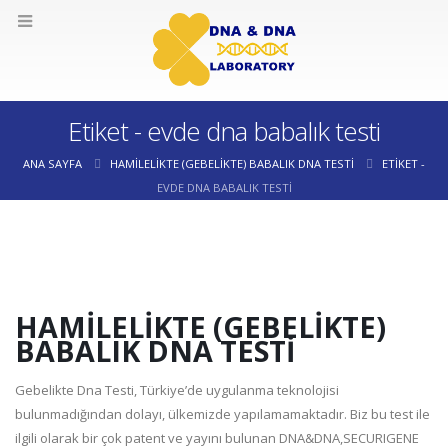
Etiket - evde dna babalık testi
ANA SAYFA
HAMILELIKTE (GEBELIKTE) BABALIK DNA TESTI
ETIKET -
EVDE DNA BABALIK TESTI
HAMILELIKTE (GEBELIKTE)
BABALIK DNA TESTI
Gebelikte Dna Testi, Türkiye’de uygulanma teknolojisi
bulunmadığından dolayı, ülkemizde yapılamamaktadır. Biz bu test ile
ilgili olarak bir çok patent ve yayını bulunan DNA&DNA,SECURIGENE