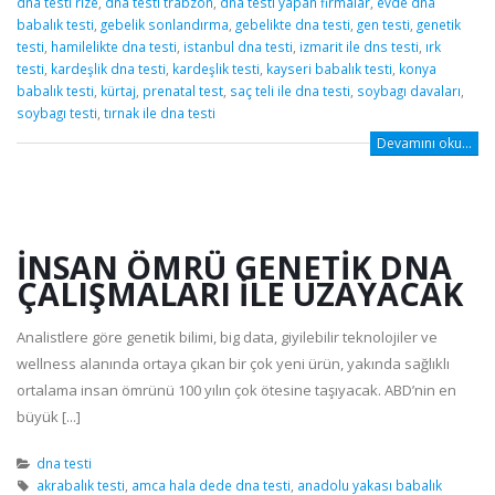
dna testi rize
,
dna testi trabzon
,
dna testi yapan firmalar
,
evde dna
babalık testi
,
gebelik sonlandırma
,
gebelikte dna testi
,
gen testi
,
genetik
testi
,
hamilelikte dna testi
,
istanbul dna testi
,
izmarit ile dns testi
,
ırk
testi
,
kardeşlik dna testi
,
kardeşlik testi
,
kayseri babalık testi
,
konya
babalık testi
,
kürtaj
,
prenatal test
,
saç teli ile dna testi
,
soybagı davaları
,
soybagı testi
,
tırnak ile dna testi
Devamını oku...
İNSAN ÖMRÜ GENETİK DNA
ÇALIŞMALARI İLE UZAYACAK
Analistlere göre genetik bilimi, big data, giyilebilir teknolojiler ve
wellness alanında ortaya çıkan bir çok yeni ürün, yakında sağlıklı
ortalama insan ömrünü 100 yılın çok ötesine taşıyacak. ABD’nin en
büyük [...]
dna testi
akrabalık testi
,
amca hala dede dna testi
,
anadolu yakası babalık