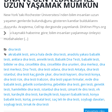
UZUN YAŞAMAK MÜMKÜN
New York´taki Rochester Üniversitesi´nden bilim insanları uzun
yaşamın genlerde bulunduğunu gösteren kanıtlar bulduklarını
duyurdu. Araştırma, Cell tıp dergisinde yayımlandı. DHA’nın Phys.org
sitesi kaynaklı haberine göre; bilim insanları yaşlanmayı önleyici
müdahaleler [...]
dna testi
akrabalık testi
,
amca hala dede dna testi
,
anadolu yakası babalık
testi
,
anklara dna testi
,
annelik testi
,
Babalık Dna Testi
,
babalık testi
,
bitkiler ve dna
,
cinsellikte dna
,
cinsellikte dna urunleri
,
dna merkezi
,
dna
test merkezi
,
Dna Testi
,
dna testi adana
,
dna testi Antalya
,
dna testi
istanbul
,
dna testi kaç günde çıkar
,
dna testi kayseri
,
dna testi konya
,
dna testi rize
,
dna testi trabzon
,
dna testi yapan firmalar
,
evde dna
babalık testi
,
gebelik sonlandırma
,
gebelikte dna testi
,
gen testi
,
genetik
testi
,
hamilelikte dna testi
,
istanbul dna testi
,
izmarit ile dns testi
,
ırk
testi
,
kardeşlik dna testi
,
kardeşlik testi
,
kayseri babalık testi
,
konya
babalık testi
,
kürtaj
,
prenatal test
,
saç teli ile dna testi
,
soybagı davaları
,
soybagı testi
,
tırnak ile dna testi
Devamını oku...