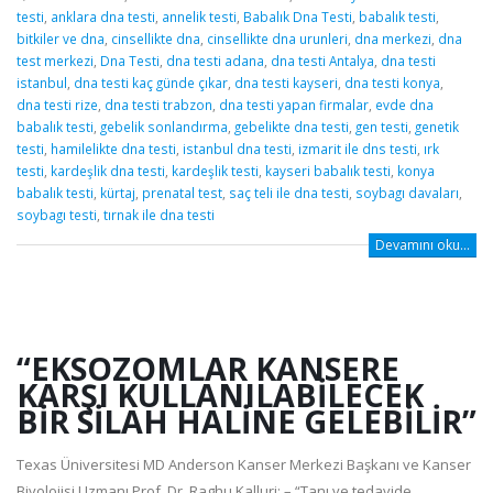
testi
,
anklara dna testi
,
annelik testi
,
Babalık Dna Testi
,
babalık testi
,
bitkiler ve dna
,
cinsellikte dna
,
cinsellikte dna urunleri
,
dna merkezi
,
dna
test merkezi
,
Dna Testi
,
dna testi adana
,
dna testi Antalya
,
dna testi
istanbul
,
dna testi kaç günde çıkar
,
dna testi kayseri
,
dna testi konya
,
dna testi rize
,
dna testi trabzon
,
dna testi yapan firmalar
,
evde dna
babalık testi
,
gebelik sonlandırma
,
gebelikte dna testi
,
gen testi
,
genetik
testi
,
hamilelikte dna testi
,
istanbul dna testi
,
izmarit ile dns testi
,
ırk
testi
,
kardeşlik dna testi
,
kardeşlik testi
,
kayseri babalık testi
,
konya
babalık testi
,
kürtaj
,
prenatal test
,
saç teli ile dna testi
,
soybagı davaları
,
soybagı testi
,
tırnak ile dna testi
Devamını oku...
“EKSOZOMLAR KANSERE
KARŞI KULLANILABILECEK
BIR SILAH HALINE GELEBILIR”
Texas Üniversitesi MD Anderson Kanser Merkezi Başkanı ve Kanser
Biyolojisi Uzmanı Prof. Dr. Raghu Kalluri: – “Tanı ve tedavide