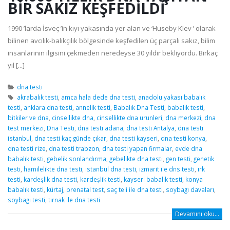
BIR SAKIZ KEŞFEDILDI
1990 ’larda İsveç ’in kıyı yakasında yer alan ve ‘Huseby Klev ’ olarak
bilinen avcılık-balıkçılık bölgesinde keşfedilen üç parçalı sakız, bilim
insanlarının ilgisini çekmeden neredeyse 30 yıldır bekliyordu. Birkaç
yıl [...]
dna testi
akrabalık testi
,
amca hala dede dna testi
,
anadolu yakası babalık
testi
,
anklara dna testi
,
annelik testi
,
Babalık Dna Testi
,
babalık testi
,
bitkiler ve dna
,
cinsellikte dna
,
cinsellikte dna urunleri
,
dna merkezi
,
dna
test merkezi
,
Dna Testi
,
dna testi adana
,
dna testi Antalya
,
dna testi
istanbul
,
dna testi kaç günde çıkar
,
dna testi kayseri
,
dna testi konya
,
dna testi rize
,
dna testi trabzon
,
dna testi yapan firmalar
,
evde dna
babalık testi
,
gebelik sonlandırma
,
gebelikte dna testi
,
gen testi
,
genetik
testi
,
hamilelikte dna testi
,
istanbul dna testi
,
izmarit ile dns testi
,
ırk
testi
,
kardeşlik dna testi
,
kardeşlik testi
,
kayseri babalık testi
,
konya
babalık testi
,
kürtaj
,
prenatal test
,
saç teli ile dna testi
,
soybagı davaları
,
soybagı testi
,
tırnak ile dna testi
Devamını oku...