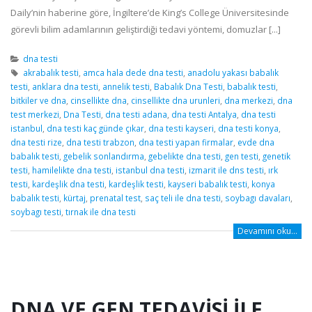
Daily’nin haberine göre, İngiltere’de King’s College Üniversitesinde
görevli bilim adamlarının geliştirdiği tedavi yöntemi, domuzlar [...]
dna testi
akrabalık testi
,
amca hala dede dna testi
,
anadolu yakası babalık
testi
,
anklara dna testi
,
annelik testi
,
Babalık Dna Testi
,
babalık testi
,
bitkiler ve dna
,
cinsellikte dna
,
cinsellikte dna urunleri
,
dna merkezi
,
dna
test merkezi
,
Dna Testi
,
dna testi adana
,
dna testi Antalya
,
dna testi
istanbul
,
dna testi kaç günde çıkar
,
dna testi kayseri
,
dna testi konya
,
dna testi rize
,
dna testi trabzon
,
dna testi yapan firmalar
,
evde dna
babalık testi
,
gebelik sonlandırma
,
gebelikte dna testi
,
gen testi
,
genetik
testi
,
hamilelikte dna testi
,
istanbul dna testi
,
izmarit ile dns testi
,
ırk
testi
,
kardeşlik dna testi
,
kardeşlik testi
,
kayseri babalık testi
,
konya
babalık testi
,
kürtaj
,
prenatal test
,
saç teli ile dna testi
,
soybagı davaları
,
soybagı testi
,
tırnak ile dna testi
Devamını oku...
DNA VE GEN TEDAVISI İLE