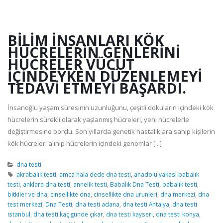
BILIM İNSANLARI KÖK
HÜCRELERIN GENLERINI
HÜCRELER VÜCUT
İÇINDEYKEN DÜZENLEMEYI
TEDAVI ETMEYI BAŞARDI.
İnsanoğlu yaşam süresinin uzunluğunu, çeşitli dokuların içindeki kök
hücrelerin sürekli olarak yaşlanmış hücreleri, yeni hücrelerle
değiştirmesine borçlu. Son yıllarda genetik hastalıklara sahip kişilerin
kök hücreleri alınıp hücrelerin içindeki genomlar [...]
dna testi
akrabalık testi
,
amca hala dede dna testi
,
anadolu yakası babalık
testi
,
anklara dna testi
,
annelik testi
,
Babalık Dna Testi
,
babalık testi
,
bitkiler ve dna
,
cinsellikte dna
,
cinsellikte dna urunleri
,
dna merkezi
,
dna
test merkezi
,
Dna Testi
,
dna testi adana
,
dna testi Antalya
,
dna testi
istanbul
,
dna testi kaç günde çıkar
,
dna testi kayseri
,
dna testi konya
,