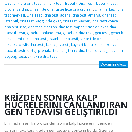
testi
,
anklara dna testi
,
annelik testi
,
Babalık Dna Testi
,
babalık testi
,
bitkiler ve dna
,
cinsellikte dna
,
cinsellikte dna urunleri
,
dna merkezi
,
dna
test merkezi
,
Dna Testi
,
dna testi adana
,
dna testi Antalya
,
dna testi
istanbul
,
dna testi kaç günde çıkar
,
dna testi kayseri
,
dna testi konya
,
dna testi rize
,
dna testi trabzon
,
dna testi yapan firmalar
,
evde dna
babalık testi
,
gebelik sonlandırma
,
gebelikte dna testi
,
gen testi
,
genetik
testi
,
hamilelikte dna testi
,
istanbul dna testi
,
izmarit ile dns testi
,
ırk
testi
,
kardeşlik dna testi
,
kardeşlik testi
,
kayseri babalık testi
,
konya
babalık testi
,
kürtaj
,
prenatal test
,
saç teli ile dna testi
,
soybagı davaları
,
soybagı testi
,
tırnak ile dna testi
Devamını oku...
KRIZDEN SONRA KALP
HÜCRELERINI CANLANDIRAN
GEN TEDAVISI GELIŞTIRILDI
Bilim adamları, kalp krizinden sonra kalp hücrelerini yeniden
canlanmaya teşvik eden gen tedavisi yöntemi buldu. Science