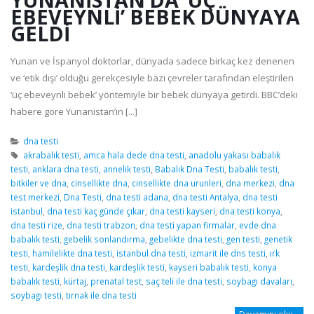
EBEVEYNLI’ BEBEK DÜNYAYA
GELDI
Yunan ve İspanyol doktorlar, dünyada sadece birkaç kez denenen
ve ‘etik dışı’ olduğu gerekçesiyle bazı çevreler tarafından eleştirilen
‘üç ebeveynli bebek’ yöntemiyle bir bebek dünyaya getirdi. BBC’deki
habere göre Yunanistan’ın [...]
dna testi
akrabalık testi
,
amca hala dede dna testi
,
anadolu yakası babalık
testi
,
anklara dna testi
,
annelik testi
,
Babalık Dna Testi
,
babalık testi
,
bitkiler ve dna
,
cinsellikte dna
,
cinsellikte dna urunleri
,
dna merkezi
,
dna
test merkezi
,
Dna Testi
,
dna testi adana
,
dna testi Antalya
,
dna testi
istanbul
,
dna testi kaç günde çıkar
,
dna testi kayseri
,
dna testi konya
,
dna testi rize
,
dna testi trabzon
,
dna testi yapan firmalar
,
evde dna
babalık testi
,
gebelik sonlandırma
,
gebelikte dna testi
,
gen testi
,
genetik
testi
,
hamilelikte dna testi
,
istanbul dna testi
,
izmarit ile dns testi
,
ırk
testi
,
kardeşlik dna testi
,
kardeşlik testi
,
kayseri babalık testi
,
konya
babalık testi
,
kürtaj
,
prenatal test
,
saç teli ile dna testi
,
soybagı davaları
,
soybagı testi
,
tırnak ile dna testi