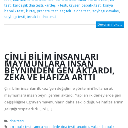
testi
,
kardeşlik dna testi
,
kardeşlik testi
,
kayseri babalık testi
,
konya
babalık testi
,
kürtaj
,
prenatal test
,
saç teli ile dna testi
,
soybagı davaları
,
soybagı testi
,
tırnak ile dna testi
Devamını oku...
ÇINLI BILIM INSANLARI
MAYMUNLARA INSAN
BEYNINDEN GEN AKTARDI,
ZEKA VE HAFIZA ARTTI
Çinli bilim insanları ilk kez ‘gen değiştirme yöntemini’ kullanarak
maymunlara insan beyni genleri aktardı. Yapılan ilk deneylerde gen
değişikliğine uğrayan maymunların daha zeki olduğu ve hafızalarının
geliştiği tespit edildi. Çinli [...]
dna testi
akrabalık testi
,
amca hala dede dna testi
,
anadolu yakası babalık